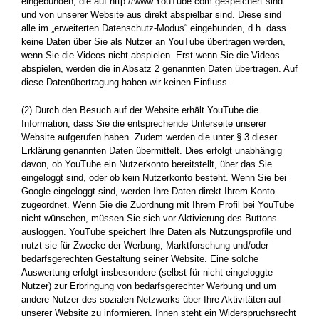
eingebunden, die auf http://www.YouTube.com gespeichert sind
und von unserer Website aus direkt abspielbar sind. Diese sind
alle im „erweiterten Datenschutz-Modus“ eingebunden, d.h. dass
keine Daten über Sie als Nutzer an YouTube übertragen werden,
wenn Sie die Videos nicht abspielen. Erst wenn Sie die Videos
abspielen, werden die in Absatz 2 genannten Daten übertragen. Auf
diese Datenübertragung haben wir keinen Einfluss.
(2) Durch den Besuch auf der Website erhält YouTube die
Information, dass Sie die entsprechende Unterseite unserer
Website aufgerufen haben. Zudem werden die unter § 3 dieser
Erklärung genannten Daten übermittelt. Dies erfolgt unabhängig
davon, ob YouTube ein Nutzerkonto bereitstellt, über das Sie
eingeloggt sind, oder ob kein Nutzerkonto besteht. Wenn Sie bei
Google eingeloggt sind, werden Ihre Daten direkt Ihrem Konto
zugeordnet. Wenn Sie die Zuordnung mit Ihrem Profil bei YouTube
nicht wünschen, müssen Sie sich vor Aktivierung des Buttons
ausloggen. YouTube speichert Ihre Daten als Nutzungsprofile und
nutzt sie für Zwecke der Werbung, Marktforschung und/oder
bedarfsgerechten Gestaltung seiner Website. Eine solche
Auswertung erfolgt insbesondere (selbst für nicht eingeloggte
Nutzer) zur Erbringung von bedarfsgerechter Werbung und um
andere Nutzer des sozialen Netzwerks über Ihre Aktivitäten auf
unserer Website zu informieren. Ihnen steht ein Widerspruchsrecht