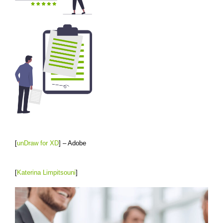
[
unDraw for XD
] – Adobe
[
Katerina Limpitsouni
]