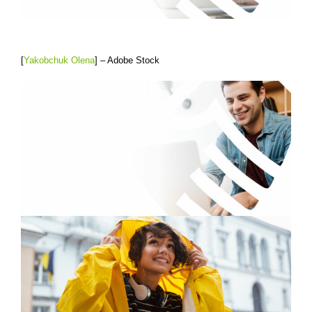
[
Yakobchuk Olena
] – Adobe Stock